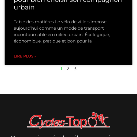
urbain
Table des matières Le vélo de ville s’impose
aujourd’hui comme un mode de transport
incontournable en milieu urbain. Écologique,
économique, pratique et bon pour la
LIRE PLUS »
1
2
3